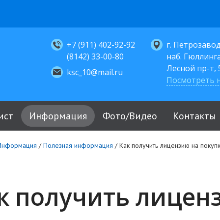
+7 (911) 402-92-92
г. Петрозавод
(8142) 33-00-80
наб. Гюллинга,
Лесной пр-т, 5
ksc_10@mail.ru
Посмотреть н
ист
Информация
Фото/Видео
Контакты
Информация
/
Полезная информация
/
Как получить лицензию на покуп
к получить лицен