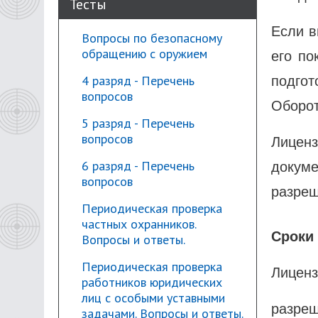
Тесты
Если в
Вопросы по безопасному
обращению с оружием
его по
4 разряд - Перечень
подгот
вопросов
Оборот
5 разряд - Перечень
вопросов
Лицен
6 разряд - Перечень
докум
вопросов
разреш
Периодическая проверка
частных охранников.
Сроки
Вопросы и ответы.
Периодическая проверка
Лиценз
работников юридических
лиц с особыми уставными
разреш
задачами. Вопросы и ответы.