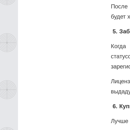
После 
будет 
5. За
Когда
стату
зареги
Лиценз
выдаду
6.
Куп
Лучше 