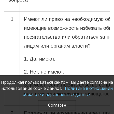
1
Имеют ли право на необходимую обо
имеющие возможность избежать обще
посягательства или обратиться за п
лицам или органам власти?
1. Да, имеют.
2. Нет, не имеют.
Продолжая пользоваться сайтом, вы даете согласие на
3. Имеют, если посягательство сопря
использование cookie файлов.
Политика в отношении
опасным для жизни обороняющегося.
обработки персональных данных
Согласен
2
Подлежит ли возмещению вред, при