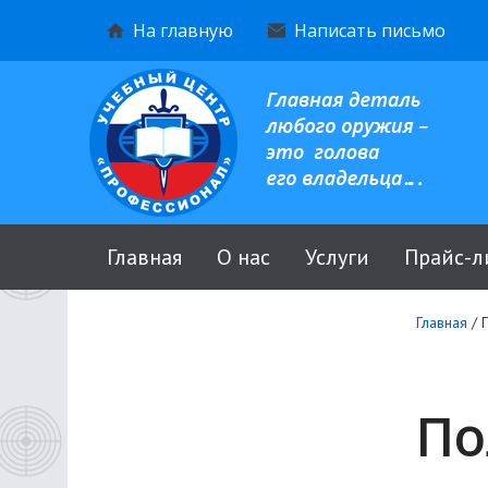
На главную
Написать письмо
Главная
О нас
Услуги
Прайс-л
Главная
/
По