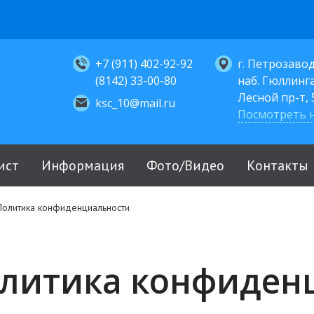
+7 (911) 402-92-92
г. Петрозавод
(8142) 33-00-80
наб. Гюллинга,
Лесной пр-т, 5
ksc_10@mail.ru
Посмотреть н
ист
Информация
Фото/Видео
Контакты
Политика конфиденциальности
литика конфиден