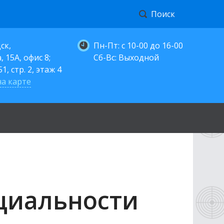
Поиск
ск,
Пн-Пт: с 10-00 до 16-00
 15А, офис 8;
Сб-Вс: Выходной
1, стр. 2, этаж 4
а карте
циальности