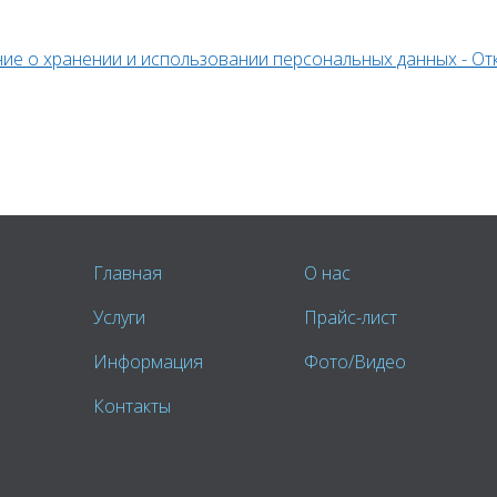
ие о хранении и использовании персональных данных - От
Главная
О нас
Услуги
Прайс-лист
Информация
Фото/Видео
Контакты